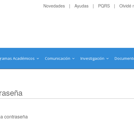
Novedades
|
Ayudas
|
PQRS
|
Olvidé 
gramas Académicos
Comunicación
Investigación
Document