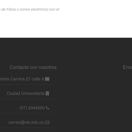
Contacte con nosotros
Enc
bia Carrera 27 calle 9
Ciudad Universitaria
(57) 6344000
correo@uis.edu.co