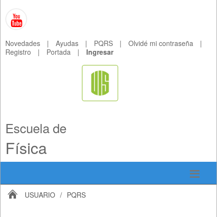
Novedades
|
Ayudas
|
PQRS
|
Olvidé mi contraseña
|
Registro
|
Portada
|
Ingresar
Escuela de
Física
USUARIO
/
PQRS