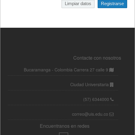
Contacte con nosotros
Bucaramanga - Colombia Carrera 27 calle 9
Ciudad Universitaria
(57) 6344000
correo@uis.edu.co
Encuentranos en redes